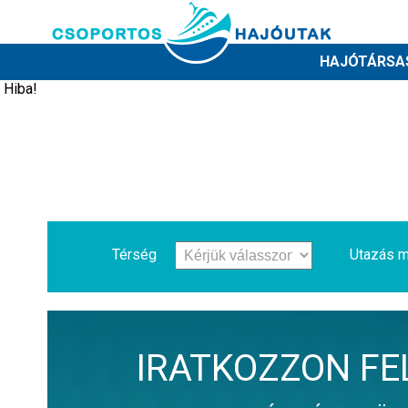
HAJÓTÁRSA
Hiba!
Térség
Utazás m
IRATKOZZON FE