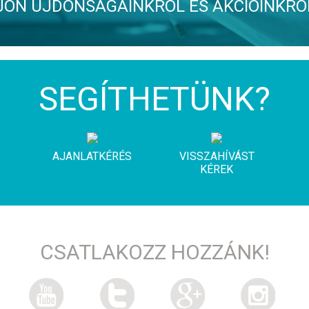
JÖN ÚJDONSÁGAINKRÓL ÉS AKCIÓINKRÓ
SEGÍTHETÜNK?
AJANLATKÉRÉS
VISSZAHÍVÁST
KÉREK
CSATLAKOZZ HOZZÁNK!