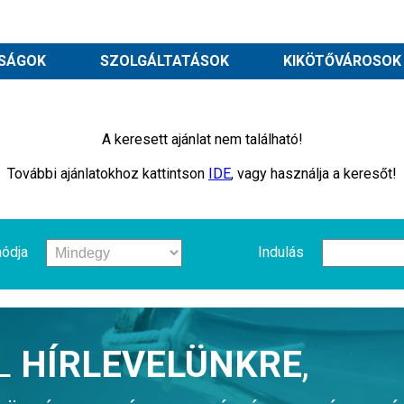
SÁGOK
SZOLGÁLTATÁSOK
KIKÖTŐVÁROSOK
A keresett ajánlat nem található!
További ajánlatokhoz kattintson
IDE
, vagy használja a keresőt!
ódja
Indulás
L
HÍRLEVELÜNKRE
,