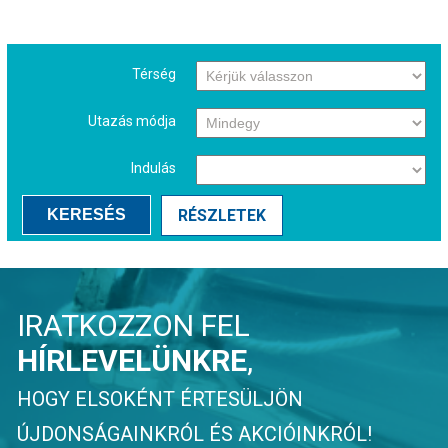
E-mail cím
*
Térség
Számlázási név
Utazás módja
Számlázási cím
Indulás
KERESÉS
RÉSZLETEK
IRATKOZZON FEL
Megjegyzés
HÍRLEVELÜNKRE
,
HOGY ELSOKÉNT ÉRTESÜLJÖN
ÚJDONSÁGAINKRÓL ÉS AKCIÓINKRÓL!