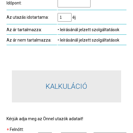
Időpont:
Az utazás idotartama:
éj
Az ár tartalmazza:
• leírásánál jelzett szolgáltatások
Az ár nem tartalmazza:
• leírásánál jelzett szolgáltatások
KALKULÁCIÓ
Kérjük adja meg az Önnel utazók adatait!
+
Felnőtt: