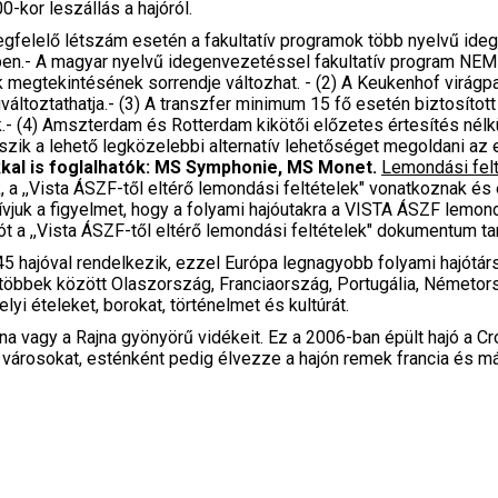
0-kor leszállás a hajóról.
 Megfelelő létszám esetén a fakultatív programok több nyelvű id
ben.- A magyar nyelvű idegenvezetéssel fakultatív program NEM 
lók megtekintésének sorrendje változhat. - (2) A Keukenhof virágpa
áltoztathatja.- (3) A transzfer minimum 15 fő esetén biztosítot
k.- (4) Amszterdam és Rotterdam kikötői előzetes értesítés nélk
szik a lehető legközelebbi alternatív lehetőséget megoldani az 
kal is foglalhatók: MS Symphonie, MS Monet.
Lemondási felt
, a ,,Vista ÁSZF-től eltérő lemondási feltételek" vonatkoznak és
uk a figyelmet, hogy a folyami hajóutakra a VISTA ÁSZF lemondá
iót a ,,Vista ÁSZF-től eltérő lemondási feltételek" dokumentum
 45 hajóval rendelkezik, ezzel Európa legnagyobb folyami hajótá
g többek között Olaszország, Franciaország, Portugália, Németor
elyi ételeket, borokat, történelmet és kultúrát.
a vagy a Rajna gyönyörű vidékeit. Ez a 2006-ban épült hajó a Cr
 városokat, esténként pedig élvezze a hajón remek francia és má