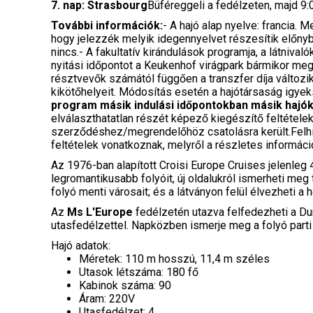
7. nap: Strasbourg
Büféreggeli a fedélzeten, majd 9:0
További információk:
- A hajó alap nyelve: francia.
hogy jelezzék melyik idegennyelvet részesítik előny
nincs.- A fakultatív kirándulások programja, a látniva
nyitási időpontot a Keukenhof virágpark bármikor megv
résztvevők számától függően a transzfer díja változi
kikötőhelyeit. Módosítás esetén a hajótársaság igyek
program másik indulási időpontokban másik hajók
elválaszthatatlan részét képező kiegészítő feltételek
szerződéshez/megrendelőhöz csatolásra került.Felhívj
feltételek vonatkoznak, melyről a részletes informác
Az 1976-ban alapított Croisi Europe Cruises jelenleg
legromantikusabb folyóit, új oldalukról ismerheti me
folyó menti városait; és a látványon felül élvezheti a h
Az
Ms L'Europe
fedélzetén utazva felfedezheti a Dun
utasfedélzettel. Napközben ismerje meg a folyó parti
Hajó adatok:
Méretek: 110 m hosszú, 11,4 m széles
Utasok létszáma: 180 fő
Kabinok száma: 90
Áram: 220V
Utasfedélzet: 4