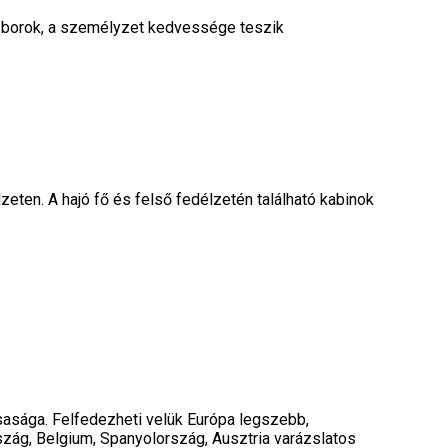
jó borok, a személyzet kedvessége teszik
lzeten. A hajó fő és felső fedélzetén található kabinok
rsasága. Felfedezheti velük Európa legszebb,
szág, Belgium, Spanyolország, Ausztria varázslatos