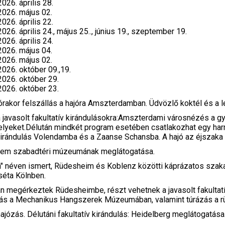
2026. április 28.
2026. május 02.
2026. április 22.
2026. április 24., május 25.., június 19., szeptember 19.
2026. április 24.
2026. május 04.
2026. május 02.
2026. október 09.,19.
2026. október 29.
2026. október 23.
órakor felszállás a hajóra Amszterdamban. Üdvözlő koktél és a
 javasolt fakultatív kirándulásokra:Amszterdami városnézés a g
elyeket.Délután mindkét program esetében csatlakozhat egy harma
l kirándulás Volendamba és a Zaanse Schansba. A hajó az éjszak
rnhem szabadtéri múzeumának meglátogatása.
na" néven ismert, Rüdesheim és Koblenz közötti káprázatos szakas
 séta Kölnben.
n megérkeztek Rüdesheimbe, részt vehetnek a javasolt fakultatív
atás a Mechanikus Hangszerek Múzeumában, valamint túrázás a 
ajózás. Délutáni fakultatív kirándulás: Heidelberg meglátogatása