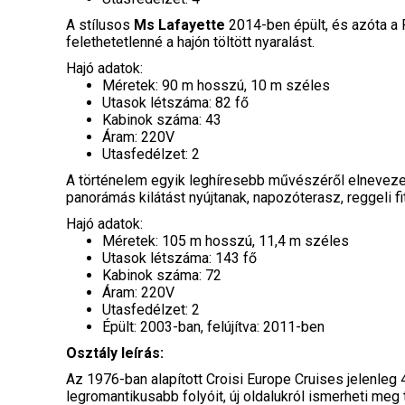
A stílusos
Ms Lafayette
2014-ben épült, és azóta a 
felethetetlenné a hajón töltött nyaralást.
Hajó adatok:
Méretek: 90 m hosszú, 10 m széles
Utasok létszáma: 82 fő
Kabinok száma: 43
Áram: 220V
Utasfedélzet: 2
A történelem egyik leghíresebb művészéről elnevez
panorámás kilátást nyújtanak, napozóterasz, reggeli f
Hajó adatok:
Méretek: 105 m hosszú, 11,4 m széles
Utasok létszáma: 143 fő
Kabinok száma: 72
Áram: 220V
Utasfedélzet: 2
Épült: 2003-ban, felújítva: 2011-ben
Osztály leírás:
Az 1976-ban alapított Croisi Europe Cruises jelenleg
legromantikusabb folyóit, új oldalukról ismerheti me