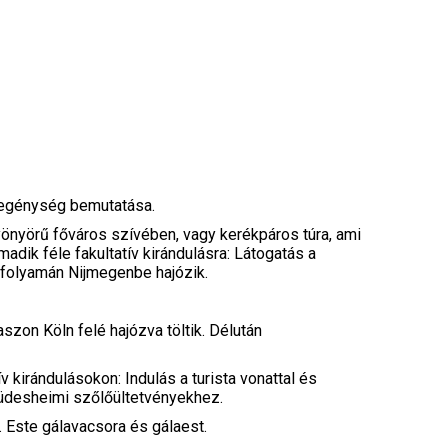
 legénység bemutatása.
yönyörű főváros szívében, vagy kerékpáros túra, ami
dik féle fakultatív kirándulásra: Látogatás a
a folyamán Nijmegenbe hajózik.
zon Köln felé hajózva töltik. Délután
 kirándulásokon: Indulás a turista vonattal és
rüdesheimi szőlőültetvényekhez.
. Este gálavacsora és gálaest.