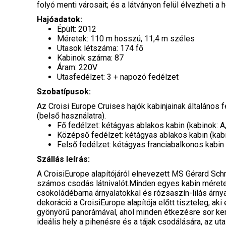
folyó menti városait; és a látványon felül élvezheti a h
Hajóadatok:
Épült: 2012
Méretek: 110 m hosszú, 11,4 m széles
Utasok létszáma: 174 fő
Kabinok száma: 87
Áram: 220V
Utasfedélzet: 3 + napozó fedélzet
Szobatípusok:
Az Croisi Europe Cruises hajók kabinjainak általános f
(belső használatra).
Fő fedélzet: kétágyas ablakos kabin (kabinok: A
Középső fedélzet: kétágyas ablakos kabin (kabi
Felső fedélzet: kétágyas franciabalkonos kabin e
Szállás leírás:
A CroisiEurope alapítójáról elnevezett MS Gérard Schmi
számos csodás látnivalót.Minden egyes kabin mérete 1
csokoládébarna árnyalatokkal és rózsaszín-lilás árny
dekoráció a CroisiEurope alapítója előtt tiszteleg, ak
gyönyörű panorámával, ahol minden étkezésre sor kerü
ideális hely a pihenésre és a tájak csodálására, az u