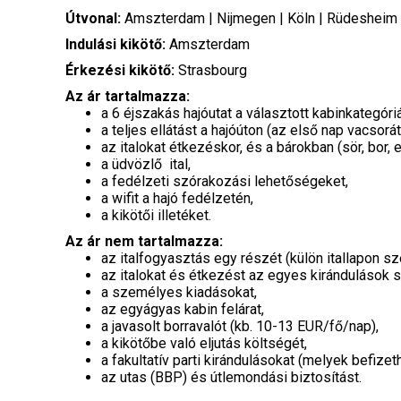
Útvonal:
Amszterdam | Nijmegen | Köln | Rüdesheim 
Indulási kikötő:
Amszterdam
Érkezési kikötő:
Strasbourg
Az ár tartalmazza:
a 6 éjszakás hajóutat a választott kabinkategór
a teljes ellátást a hajóúton (az első nap vacsorát
az italokat étkezéskor, és a bárokban (sör, bor, e
a üdvözlő ital,
a fedélzeti szórakozási lehetőségeket,
a wifit a hajó fedélzetén,
a kikötői illetéket.
Az ár nem tartalmazza:
az italfogyasztás egy részét (külön itallapon s
az italokat és étkezést az egyes kirándulások s
a személyes kiadásokat,
az egyágyas kabin felárat,
a javasolt borravalót (kb. 10-13 EUR/fő/nap),
a kikötőbe való eljutás költségét,
a fakultatív parti kirándulásokat (melyek befize
az utas (BBP) és útlemondási biztosítást.