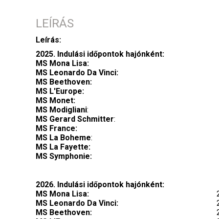
LEÍRÁS
Leírás:
2025. Indulási időpontok hajónként:
MS Mona Lisa:
MS Leonardo Da Vinci:
MS Beethoven:
MS L'Europe:
MS Monet:
MS Modigliani
:
MS Gerard Schmitter
:
MS France:
MS La Boheme
:
MS La Fayette:
MS Symphonie:
2026. Indulási időpontok hajónként:
MS Mona Lisa:
MS Leonardo Da Vinci:
MS Beethoven: