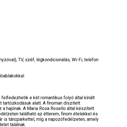
yzóval), TV, széf, légkondicionálás, Wi-Fi, telefon
lóablakokkal.
felfedezhetik e két romantikus folyó által kínált
tartózkodásuk alatt. A finoman díszített
a hajónak. A Maria Rosa Rosello által készített
edélzeten található az étterem, finom ételekkel és
ár is táncparkettel, míg a napozófedélzeten, amely
tet találnak.