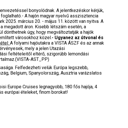
egenvezetéssel bonyolódnak. A jelentkezéskor kérjük,
foglalható.- A hajón magyar nyelvű asszisztencia
rk 2025. március 20. - május 11. között van nyitva. A
t a megadott áron. Kisebb létszám esetén, a
ül dönthetnek úgy, hogy megváltoztatják a hajók
említett városokhoz közel.
- Ugyanez az útvonal és
étel:
A folyami hajóutakra a VISTA ÁSZF és az annak
 érvényesek, mely a jelen Utazási
si feltételeitől eltérő, szigorúbb lemondási
 tartalmaz.(VISTA-AST_PP)
rsasága. Felfedezheti velük Európa legszebb,
szág, Belgium, Spanyolország, Ausztria varázslatos
oisi Europe Cruises legnagyobb, 180 fős hajója, 4
s európai ételeket, finom borokat!