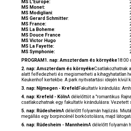
MS L'Europe:
MS Monet:
MS Modigliani
:
MS Gerard Schmitter
:
MS France:
MS La Boheme
:
MS Douce France
MS Victor Hugo
MS La Fayette:
MS Symphonie:
PROGRAM
1. nap: Amszterdam és környéke
18:00 
2. nap: Amszterdam és környéke
Csatlakozhatnak a
alatt felfedezheti és megismerheti a kihagyhatatlan h
Keukenhof kertekbe. A park nyitvatartási idején kívü
3. nap: Nijmegen - Krefeld
Fakultatív kirándulás: A
4. nap: Krefeld - Köln
A délelőttöt a "romantikus Raj
csatlakozhatnak egy fakultatív kirándulásra: Vezetett
5. nap: Rüdesheim
A délelőtt folyamán hajózás. Miutá
megállás egy borpincénél borkóstolásra, majd látog
6. nap: Rüdesheim - Mannheim
A délelőtt folyamán h