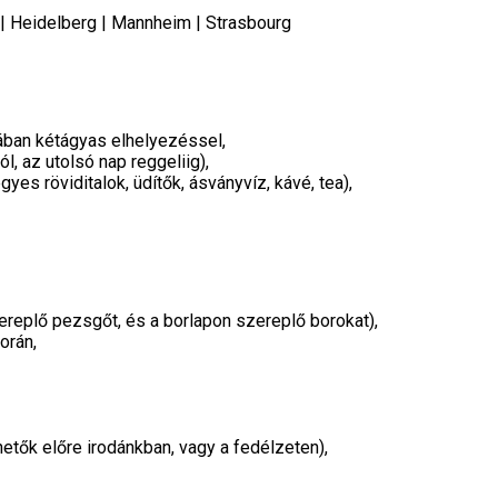
| Heidelberg | Mannheim | Strasbourg
iában kétágyas elhelyezéssel,
ól, az utolsó nap reggeliig),
gyes röviditalok, üdítők, ásványvíz, kávé, tea),
zereplő pezsgőt, és a borlapon szereplő borokat),
orán,
thetők előre irodánkban, vagy a fedélzeten),