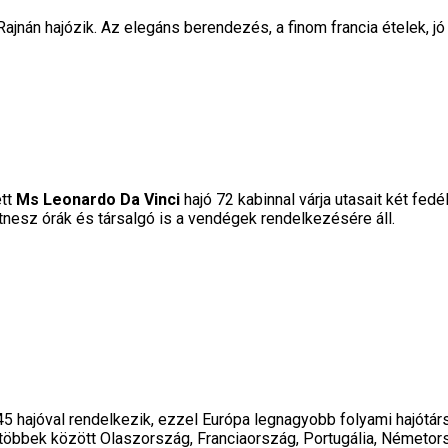
Rajnán hajózik. Az elegáns berendezés, a finom francia ételek, 
ett
Ms Leonardo Da Vinci
hajó 72 kabinnal várja utasait két fedé
itnesz órák és társalgó is a vendégek rendelkezésére áll.
 45 hajóval rendelkezik, ezzel Európa legnagyobb folyami hajótá
g többek között Olaszország, Franciaország, Portugália, Németor