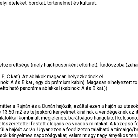
elyi ételeket, borokat, történelmet és kultúrát.
elszereltsége (mely hajótípusonként eltérhet): fürdőszoba (zuhan
, B, C kat.). Az ablakok magasan helyezkednek el.
nok: A és B kat., egy db prémium kabin). Magasan elhelyezett to
ltolható panoráma ablakkal (kabinok: A és B kat.))
tter a Rajnán és a Dunán hajózik, ezáltal ezen a hajón az utasok 
3,50 m2 és teljeskörű kényelmet kínálnak a vendégeknek az itt 
alatokkal kombinált megjelenés, barátságos hangulatot kölcsönöz 
i előszeretettel festett elegáns és virágos mintákat. A középső f
l a hajóút során. Ugyanezen a fedélzeten található a társalgó/b
tasok kényelmes napozóágyakat, valamint egy nagy árnyékos terüle