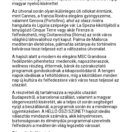
magyar nyelvű kísérettel.
Az útvonal során olyan különleges úti célokat érintünk,
mint Cannes, a francia Riviéra elegáns gyöngyszeme,
valamint Genova (Portofino), ahol az olasz riviéra
hangulata és Ligúria szépsége vár. La Spezia kikötőjéből a
lenyűgöző Cinque Terre vagy akár Firenze is
felfedezhető, míg Civitavecchia (Róma) az örök város
világhírű látnivalóihoz nyit kaput. Palma de Mallorca
mediterrán életérzése, pálmafás sétányai és történelmi
belvárosa teszi teljessé ezt a változatos útvonalat.
A hajóút alatt a modern és elegáns MSC Grandiosa
fedélzetén pihenhetsz: medencék, napozóteraszok,
wellness részleg, éttermek, bárok és szórakoztató
programok gondoskodnak a kikapcsolódásról. A tengeri
napok ideálisak a feltöltődésre, míg a kikötőkben minden
nap új kultúra és felfedezésre váró város teszi teljessé az
utazást.
A részvételi díj tartalmazza a repülős utazást
Budapestről, a barcelonai szállást, valamint a magyar
idegenvezető kíséretét, aki a teljes út során segítséget
nyújt a beszállásnál, a programok során és a mindennapi
ügyintézésben. A HELLÓ ŐSZI SZÜNET! hajóút ideális
választás mindazok számára, akik kényelmesen,
biztonságosan és élménydús programmal szeretnék
felfedezni a mediterrán világ legszebb városait.