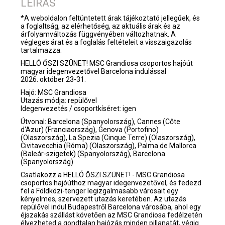
LEÍRÁS
*A weboldalon feltüntetett árak tájékoztató jellegűek, és
a foglaltság, az elérhetőség, az aktuális árak és az
árfolyamváltozás függvényében változhatnak. A
végleges árat és a foglalás feltételeit a visszaigazolás
tartalmazza.
HELLÓ ŐSZI SZÜNET! MSC Grandiosa csoportos hajóút
magyar idegenvezetővel Barcelona indulással
2026. október 23-31.
Hajó: MSC Grandiosa
Utazás módja: repülővel
Idegenvezetés / csoportkíséret: igen
Útvonal: Barcelona (Spanyolország), Cannes (Cőte
d'Azur) (Franciaország), Genova (Portofino)
(Olaszország), La Spezia (Cinque Terre) (Olaszország),
Civitavecchia (Róma) (Olaszország), Palma de Mallorca
(Baleár-szigetek) (Spanyolország), Barcelona
(Spanyolország)
Csatlakozz a HELLÓ ŐSZI SZÜNET! - MSC Grandiosa
csoportos hajóúthoz magyar idegenvezetővel, és fedezd
fel a Földközi-tenger legizgalmasabb városait egy
kényelmes, szervezett utazás keretében. Az utazás
repülővel indul Budapestről Barcelona városába, ahol egy
éjszakás szállást követően az MSC Grandiosa fedélzetén
élvezheted a gondtalan hajózás minden pillanatát, végig