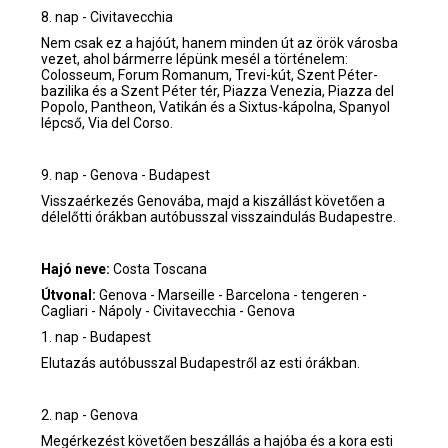
8. nap - Civitavecchia
Nem csak ez a hajóút, hanem minden út az örök városba
vezet, ahol bármerre lépünk mesél a történelem:
Colosseum, Forum Romanum, Trevi-kút, Szent Péter-
bazilika és a Szent Péter tér, Piazza Venezia, Piazza del
Popolo, Pantheon, Vatikán és a Sixtus-kápolna, Spanyol
lépcső, Via del Corso.
9. nap - Genova - Budapest
Visszaérkezés Genovába, majd a kiszállást követően a
délelőtti órákban autóbusszal visszaindulás Budapestre.
Hajó neve:
Costa Toscana
Útvonal:
Genova - Marseille - Barcelona - tengeren -
Cagliari - Nápoly - Civitavecchia - Genova
1. nap - Budapest
Elutazás autóbusszal Budapestről az esti órákban.
2. nap - Genova
Megérkezést követően beszállás a hajóba és a kora esti