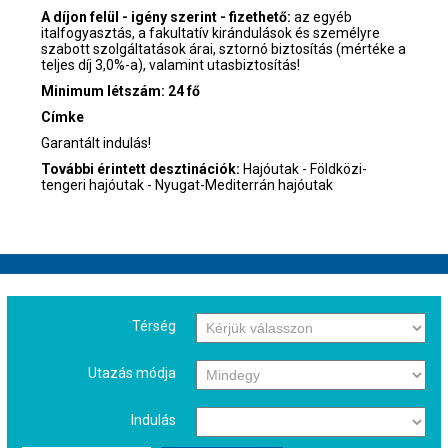
A díjon felül - igény szerint - fizethető:
az egyéb
italfogyasztás, a fakultatív kirándulások és személyre
szabott szolgáltatások árai, sztornó biztosítás (mértéke a
teljes díj 3,0%-a), valamint utasbiztosítás!
Minimum létszám: 24 fő
Címke
Garantált indulás!
További érintett desztinációk:
Hajóutak - Földközi-
tengeri hajóutak - Nyugat-Mediterrán hajóutak
Térség
Utazás módja
Indulás