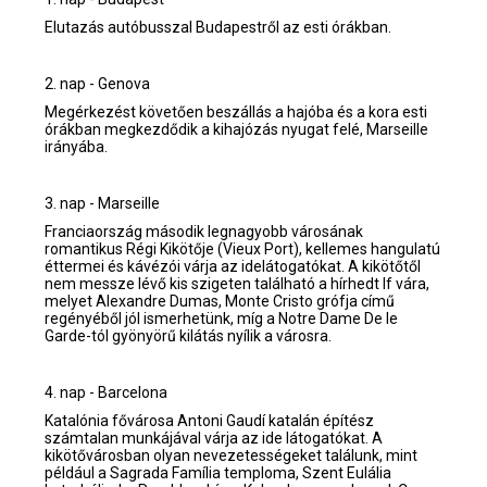
Elutazás autóbusszal Budapestről az esti órákban.
2. nap - Genova
Megérkezést követően beszállás a hajóba és a kora esti
órákban megkezdődik a kihajózás nyugat felé, Marseille
irányába.
3. nap - Marseille
Franciaország második legnagyobb városának
romantikus Régi Kikötője (Vieux Port), kellemes hangulatú
éttermei és kávézói várja az idelátogatókat. A kikötőtől
nem messze lévő kis szigeten található a hírhedt If vára,
melyet Alexandre Dumas, Monte Cristo grófja című
regényéből jól ismerhetünk, míg a Notre Dame De le
Garde-tól gyönyörű kilátás nyílik a városra.
4. nap - Barcelona
Katalónia fővárosa Antoni Gaudí katalán építész
számtalan munkájával várja az ide látogatókat. A
kikötővárosban olyan nevezetességeket találunk, mint
például a Sagrada Família temploma, Szent Eulália