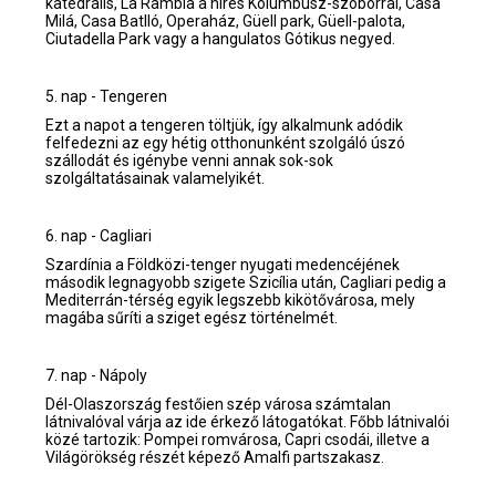
katedrális, La Rambla a híres Kolumbusz-szoborral, Casa
Milá, Casa Batlló, Operaház, Güell park, Güell-palota,
Ciutadella Park vagy a hangulatos Gótikus negyed.
5. nap - Tengeren
Ezt a napot a tengeren töltjük, így alkalmunk adódik
felfedezni az egy hétig otthonunként szolgáló úszó
szállodát és igénybe venni annak sok-sok
szolgáltatásainak valamelyikét.
6. nap - Cagliari
Szardínia a Földközi-tenger nyugati medencéjének
második legnagyobb szigete Szicília után, Cagliari pedig a
Mediterrán-térség egyik legszebb kikötővárosa, mely
magába sűríti a sziget egész történelmét.
7. nap - Nápoly
Dél-Olaszország festőien szép városa számtalan
látnivalóval várja az ide érkező látogatókat. Főbb látnivalói
közé tartozik: Pompei romvárosa, Capri csodái, illetve a
Világörökség részét képező Amalfi partszakasz.