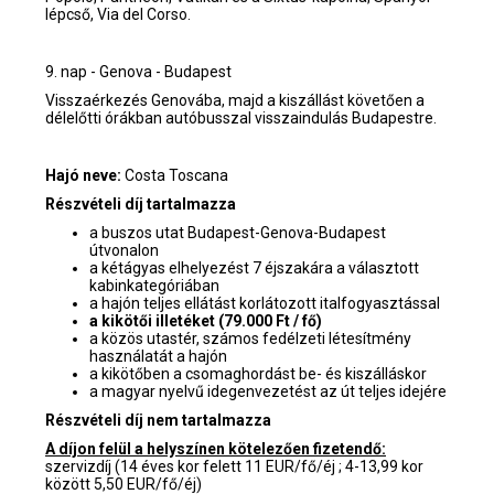
lépcső, Via del Corso.
9. nap - Genova - Budapest
Visszaérkezés Genovába, majd a kiszállást követően a
délelőtti órákban autóbusszal visszaindulás Budapestre.
Hajó neve:
Costa Toscana
Részvételi díj tartalmazza
a buszos utat Budapest-Genova-Budapest
útvonalon
a kétágyas elhelyezést 7 éjszakára a választott
kabinkategóriában
a hajón teljes ellátást korlátozott italfogyasztással
a kikötői illetéket (79.000 Ft / fő)
a közös utastér, számos fedélzeti létesítmény
használatát a hajón
a kikötőben a csomaghordást be- és kiszálláskor
a magyar nyelvű idegenvezetést az út teljes idejére
Részvételi díj nem tartalmazza
A díjon felül a helyszínen kötelezően fizetendő:
szervizdíj (14 éves kor felett 11 EUR/fő/éj ; 4-13,99 kor
között 5,50 EUR/fő/éj)