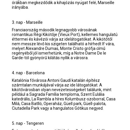
órákban megkezdődik a kihajózás nyugat felé, Marseille
irányába.
3. nap - Marseille
Franciaország második legnagyobb városának
romantikus Régi Kikötője (Vieux Port), kellemes hangulatú
éttermei és kávézói várja az idelátogatókat. A kikötőtől
nem messze lévő kis szigeten található a hírhedt If vára,
melyet Alexandre Dumas, Monte Cristo grófja című
regényéből jól ismerhetünk, míg a Notre Dame De le
Garde-tól gyönyörű kilátás nyílik a városra.
4. nap - Barcelona
Katalónia fővárosa Antoni Gaudí katalán építész
számtalan munkájával várja az ide látogatókat. A
kikötővárosban olyan nevezetességeket találunk, mint
például a Sagrada Família temploma, Szent Eulália
katedrális, La Rambla a híres Kolumbusz-szoborral, Casa
Milá, Casa Batlló, Operaház, Güell park, Güell-palota,
Ciutadella Park vagy a hangulatos Gótikus negyed.
5. nap - Tengeren