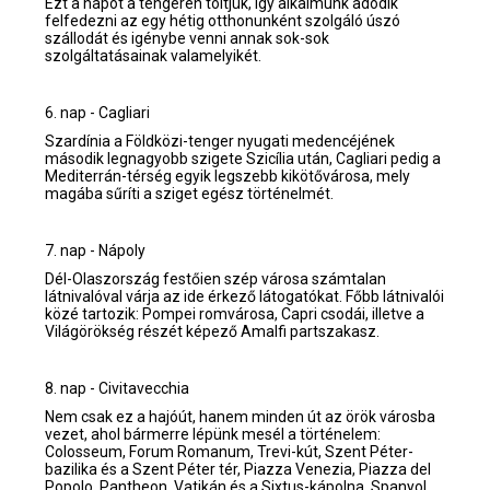
Ezt a napot a tengeren töltjük, így alkalmunk adódik
felfedezni az egy hétig otthonunként szolgáló úszó
szállodát és igénybe venni annak sok-sok
szolgáltatásainak valamelyikét.
6. nap - Cagliari
Szardínia a Földközi-tenger nyugati medencéjének
második legnagyobb szigete Szicília után, Cagliari pedig a
Mediterrán-térség egyik legszebb kikötővárosa, mely
magába sűríti a sziget egész történelmét.
7. nap - Nápoly
Dél-Olaszország festőien szép városa számtalan
látnivalóval várja az ide érkező látogatókat. Főbb látnivalói
közé tartozik: Pompei romvárosa, Capri csodái, illetve a
Világörökség részét képező Amalfi partszakasz.
8. nap - Civitavecchia
Nem csak ez a hajóút, hanem minden út az örök városba
vezet, ahol bármerre lépünk mesél a történelem:
Colosseum, Forum Romanum, Trevi-kút, Szent Péter-
bazilika és a Szent Péter tér, Piazza Venezia, Piazza del
Popolo, Pantheon, Vatikán és a Sixtus-kápolna, Spanyol