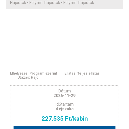
Hajóutak • Folyami hajóutak • Folyami hajóutak
Elhelyezés:
Program szerint
Ellátás:
Teljes ellátás
Utazás:
Hajó
Dátum
2026-11-29
Időtartam
4 éjszaka
227.535 Ft/kabin