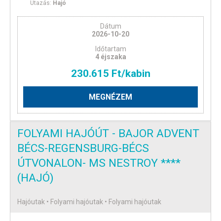
Utazás:
Hajó
Dátum
2026-10-20
Időtartam
4 éjszaka
230.615 Ft/kabin
MEGNÉZEM
FOLYAMI HAJÓÚT - BAJOR ADVENT
BÉCS-REGENSBURG-BÉCS
ÚTVONALON- MS NESTROY ****
(HAJÓ)
Hajóutak • Folyami hajóutak • Folyami hajóutak