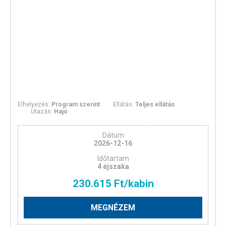
Elhelyezés:
Program szerint
Ellátás:
Teljes ellátás
Utazás:
Hajó
Dátum
2026-12-16
Időtartam
4 éjszaka
230.615 Ft/kabin
MEGNÉZEM