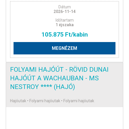
Dátum
2026-11-14
Időtartam
1 éjszaka
105.875 Ft/kabin
MEGNÉZEM
FOLYAMI HAJÓÚT - RÖVID DUNAI
HAJÓÚT A WACHAUBAN - MS
NESTROY **** (HAJÓ)
Hajóutak • Folyami hajóutak • Folyami hajóutak