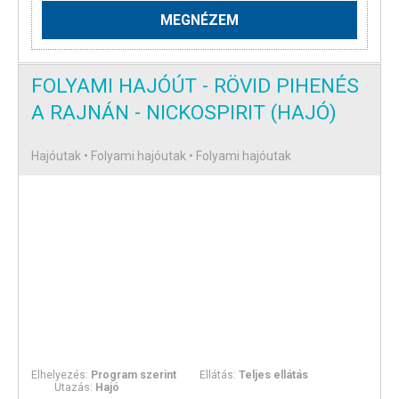
MEGNÉZEM
FOLYAMI HAJÓÚT - RÖVID PIHENÉS
A RAJNÁN - NICKOSPIRIT (HAJÓ)
Hajóutak • Folyami hajóutak • Folyami hajóutak
Elhelyezés:
Program szerint
Ellátás:
Teljes ellátás
Utazás:
Hajó