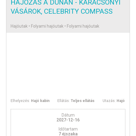
HAJÓZÁS A DUNÁN - KARÁCSONYI
VÁSÁROK, CELEBRITY COMPASS
Hajóutak • Folyami hajóutak • Folyami hajóutak
Elhelyezés:
Hajó kabin
Ellátás:
Teljes ellátás
Utazás:
Hajó
Dátum
2027-12-16
Időtartam
7 éjszaka