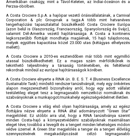
Amerikában csakúgy, mint a Távol-Keleten, az Indiai-óceánon és a
Perzsa-öbölben.
A Costa Crociere S.p.A. a hajóipar vezető óriásvállalatának, a Carnival
Corporation & plc Groupnak a tagja.A több mint hatvanéves
tengerhajózási tapasztalattal büszkélkedő Costa Crociere Európa
(azon belül is Olaszország, Franciaország, Spanyolország és Svájc),
valamint Dél-Amerika vezető hajótársasága. A Costa a kontinens
legkorszerűbb flottáját mondhatja magáénak, 15 hajó tulajdonosa,
melyek együttes kapacitása közel 23.000 utas (kétágyas elhelyezés
mellett).
A Costa Crociere a 2010-es esztendőben már több mint egymillió
utassal büszkélkedhetett. Ez a magas szám mérföldkőnek is
tekinthető teljesítmény a társaság történetében, és feltétlenül
rekordnak minősül az európai hajótársaságok körében.
A Costa Crociere elnyerte a RINA ún. B. E. S. T. 4 (Business Excellence
Sustainable Task) minősítő rendszer tanúsítványát, mely egy önkéntes
alapon megszerezhető bizonyítvány arról, hogy egy adott vállalat
testületileg eleget tesz a legmagasabb nemzetközi normáknak és
szabványoknak a munkajogot/munkahelyi egészségvédelmet illetően.
A Costa Crociere a világ első olyan hajótársasága, amely az egész
flottájára nézve elnyerte a RINA által adományozott "Green Star"
megjelölést. Ez utóbbi arra utal, hogy a RINA tanúsítványa szerint
minden Costa-hajó a környezetvédelmi szabályoknak maximálisan
eleget téve, továbbá a levegőt és a tengert minden lehetséges módon
védve üzemel. A Green Star megjelölés a tenger és a tengeri élővilág
szennyezésének megakadályozását célzó legmagasabb