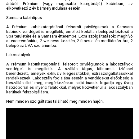
árából, Prémium (vagy magasabb kategóriájú) kabinban, az
elkövetkező 2 év bármely indulása esetén.
Samsara kabintípus
A Prémium kabinkategóriánál felsorolt privilégiumok a Samsara
kabinok vendégeit is megilletik, emellett korlátlan belépést biztosít a
Spa területére és a Samsara étterembe. Extra szolgáltatások: meghívó
a teaceremóniára, 2 wellness kezelés, 2 fitnesz- és meditációs óra, 2
belépő az UVA szoláriumba.
Lakosztályok
A Prémium kabinkategóriánál felsorolt privilégiumok a lakosztályok
vendégeit is megilletik. A szállás tágas, kifinomult ízléssel
berendezett, amelyek exkluzív kiegészítőkkel, extraszolgáltatásokkal
rendelkeznek. Lakosztály foglalása esetén a vendégeket elsőbbség a
beszállás illeti meg, megérkezéskor saját inasuk fogadja egy üveg
habzóborral és ínyenc falatokkal, melyek közvetlenül a lakosztályban
kerülnek felszolgálásra.
Nem minden szolgáltatás található meg minden hajón!