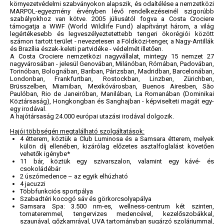
környezetvédelmi szabványokon alapszik, és odaítélése a nemzetközi
MARPOL-egyezmény érvényben lévő rendelkezéseinél szigorúbb
szabályokhoz van kötve. 2005 júliusától fogva a Costa Crociere
támogatja a WWF (World Wildlife Fund) alapítványt három, a világ
legértékesebb és legveszélyeztetettebb tengeri ökorégiói között
számon tartott terület - nevezetesen a Földközi-tenger, a Nagy-Antillák
és Brazília észak-keleti partvidéke - védelmét illetően.
A Costa Crociere nemzetközi nagyvállalat, mintegy 15 nemzet 27
nagyvárosában - jelesül Genovában, Milánóban, Rómában, Padovában,
Torinóban, Bolognában, Bariban, Párizsban, Madridban, Barcelonában,
Londonban, Frankfurtban, Rostockban, Linzben, Zürichben,
Brüsszelben, Miamiban, Mexikóvárosban, Buenos Airesben, Săo
Paulóban, Rio de Janeiróban, Manilában, La Romanában (Dominikai
Köztársaság), Hongkongban és Sanghajban - képviselteti magát egy-
egy irodával.
A hajótársaság 24.000 európai utazási irodával dolgozik.
Hajói többségén megtalálható szolgáltatások:
4 étterem, köztük a Club Luminosa és a Samsara étterem, melyek
külön díj ellenében, kizárólag előzetes asztalfoglalást követően
vehetők igénybe*
11 bár, köztük egy szivarszalon, valamint egy kávé- és
csokoládébár
2 úszómedence – az egyik elhúzható
4 jacuzzi
Többfunkciós sportpálya
Szabadtéri kocogó sáv és görkorcsolyapálya
Samsara Spa: 3.500 nm-es, wellness-centrum két szinten,
tornateremmel, tengervizes medencével, kezelőszobákkal,
szaunával, gőzkamrával, UVA tartományban sugárzó szoláriummal,