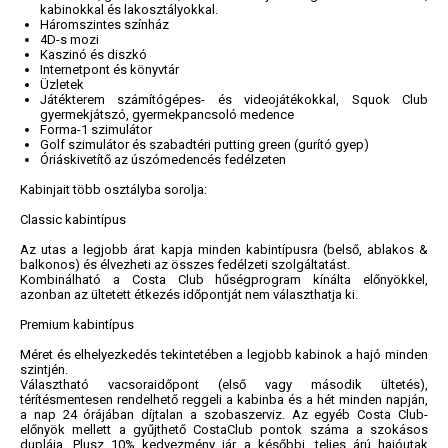
kabinokkal és lakosztályokkal.
Háromszintes színház
4D-s mozi
Kaszinó és diszkó
Internetpont és könyvtár
Üzletek
Játékterem számítógépes- és videojátékokkal, Squok Club
gyermekjátszó, gyermekpancsoló medence
Forma-1 szimulátor
Golf szimulátor és szabadtéri putting green (gurító gyep)
Óriáskivetítő az úszómedencés fedélzeten
Kabinjait több osztályba sorolja:
Classic kabintípus
Az utas a legjobb árat kapja minden kabintípusra (belső, ablakos &
balkonos) és élvezheti az összes fedélzeti szolgáltatást.
Kombinálható a Costa Club hűségprogram kínálta előnyökkel,
azonban az ültetett étkezés időpontját nem választhatja ki.
Premium kabintípus
Méret és elhelyezkedés tekintetében a legjobb kabinok a hajó minden
szintjén.
Választható vacsoraidőpont (első vagy második ültetés),
térítésmentesen rendelhető reggeli a kabinba és a hét minden napján,
a nap 24 órájában díjtalan a szobaszerviz. Az egyéb Costa Club-
előnyök mellett a gyűjthető CostaClub pontok száma a szokásos
duplája. Plusz 10% kedvezmény jár a későbbi, teljes árú hajóutak