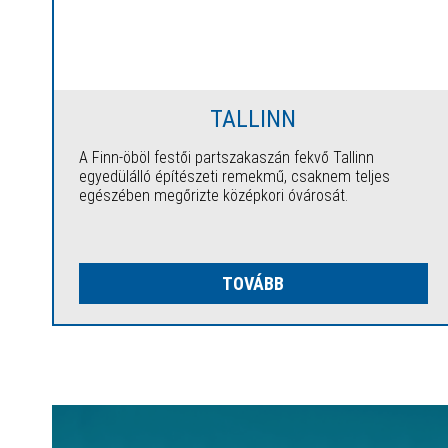
TALLINN
A Finn-öböl festői partszakaszán fekvő Tallinn
egyedülálló építészeti remekmű, csaknem teljes
egészében megőrizte középkori óvárosát.
TOVÁBB