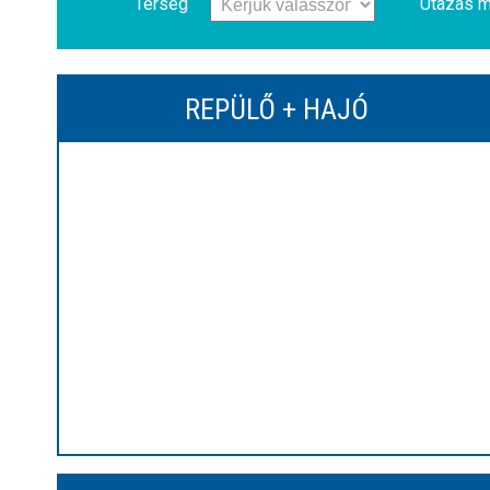
Térség
Utazás m
REPÜLŐ + HAJÓ