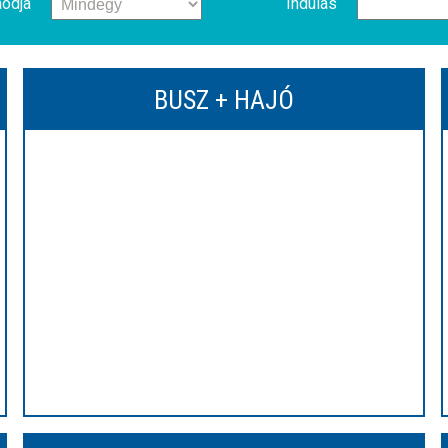
ódja
Indulás
BUSZ + HAJÓ