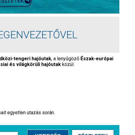
DEGENVEZETŐVEL
dközi-tengeri hajóutak
, a lenyűgöző
Észak-európai
siai és világkörüli hajóutak
közül.
sait egyetlen utazás során.