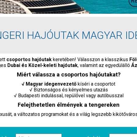
GERI HAJÓUTAK MAGYAR I
ett
csoportos hajóutak
keretében! Válasszon a klasszikus
Föl
eges
Dubai és Közel-keleti hajóutak
, valamint az egyedülálló
Áz
Miért válassza a csoportos hajóutakat?
√ Magyar idegenvezető
kíséri a csoportot
√ Biztonságos és kényelmes utazás
√ Budapesti indulással, repülővel vagy autóbusszal
Felejthetetlen élmények a tengereken
luxusát, a változatos programokat és a világ legszebb kikötőváro