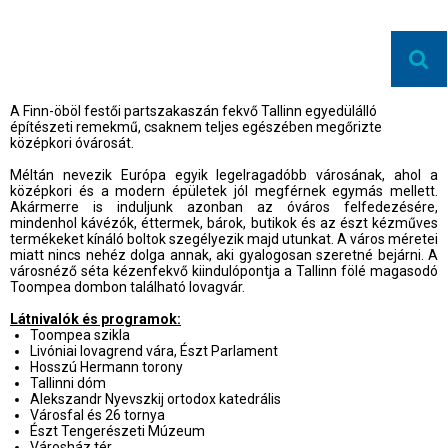
A Finn-öböl festői partszakaszán fekvő Tallinn egyedülálló
építészeti remekmű, csaknem teljes egészében megőrizte
középkori óvárosát.
Méltán nevezik Európa egyik legelragadóbb városának, ahol a
középkori és a modern épületek jól megférnek egymás mellett.
Akármerre is induljunk azonban az óváros felfedezésére,
mindenhol kávézók, éttermek, bárok, butikok és az észt kézműves
termékeket kínáló boltok szegélyezik majd utunkat. A város méretei
miatt nincs nehéz dolga annak, aki gyalogosan szeretné bejárni. A
városnéző séta kézenfekvő kiindulópontja a Tallinn fölé magasodó
Toompea dombon található lovagvár.
Látnivalók és programok:
Toompea szikla
Livóniai lovagrend vára, Észt Parlament
Hosszú Hermann torony
Tallinni dóm
Alekszandr Nyevszkij ortodox katedrális
Városfal és 26 tornya
Észt Tengerészeti Múzeum
Városház tér