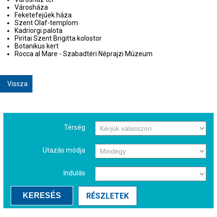
Városháza
Feketefejűek háza
Szent Olaf-templom
Kadriorgi palota
Piritai Szent Brigitta kolostor
Botanikus kert
Rocca al Mare - Szabadtéri Néprajzi Múzeum
Vissza
Térség
Utazás módja
Indulás
KERESÉS
RÉSZLETEK