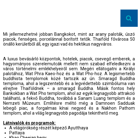
Mi jellemezhetné jobban Bangkokot, mint az arany paloták, úszó
piacok, fenséges, porcelánnal borított tetők. Thaiföld fővárosa 50
önálló kerületből áll, egy igazi vad és hektikus nagyváros.
A luxus bevásárló központok, hotelek, piacok, csevegő emberek, a
hagyományos szerelemutcák mellett nem szabad elfeledkezni a
város történelmi emlékhelyeiről sem. Megéri ellátogatni a Királyi
palotához, Wat Phra Kaeo-hoz és a Wat Pho-hoz. A legismertebb
buddhista templomok közé tartozik az ún. Smaragd Buddha
temploma, ahol a legszentebb és a legvédettebb szimbóluma van
elrejtve Thaiföldnek – a smaragd Buddha. Másik fontos hely
Bankokban a Wat Pho templom, ahol az egyik legnagyobb attrakció
található, a fekvő Buddha, továbbá a Sanam Luang templom és a
Nemzeti Múzeum. Említésre méltó még a Damnoen Sadduak
lebegő piac, a forgalmas kínai negyed és a Nakhon Pathom
templom, ahol a világ legnagyobb pagodája tekinthető meg.
Látnivalók és programok:
A világörökség részét képező Ayutthaya
Pattaya
Khao Cheejan hegy