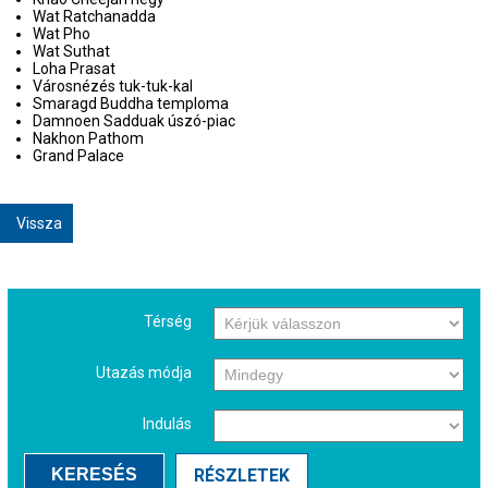
Wat Ratchanadda
Wat Pho
Wat Suthat
Loha Prasat
Városnézés tuk-tuk-kal
Smaragd Buddha temploma
Damnoen Sadduak úszó-piac
Nakhon Pathom
Grand Palace
Vissza
Térség
Utazás módja
Indulás
KERESÉS
RÉSZLETEK