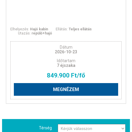
Elhelyezés:
Hajó kabin
Ellátás:
Teljes ellátás
Utazás:
repülő+hajó
Dátum
2026-10-23
Időtartam
7 éjszaka
849.900 Ft/fő
MEGNÉZEM
Térség