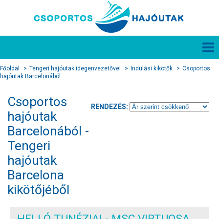
Főoldal
Tengeri hajóutak idegenvezetővel
Indulási kikötők
Csoportos
hajóutak Barcelonából
Csoportos
RENDEZÉS:
hajóutak
Barcelonából -
Tengeri
hajóutak
Barcelona
kikötőjéből
HELLÓ TUNÉZIA! - MSC VIRTUOSA