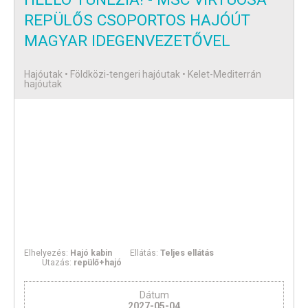
REPÜLŐS CSOPORTOS HAJÓÚT
MAGYAR IDEGENVEZETŐVEL
Hajóutak • Földközi-tengeri hajóutak • Kelet-Mediterrán
hajóutak
Elhelyezés:
Hajó kabin
Ellátás:
Teljes ellátás
Utazás:
repülő+hajó
Dátum
2027-05-04