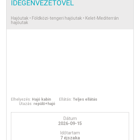
IDEGENVEZETŐVEL
Hajóutak • Földközi-tengeri hajóutak • Kelet-Mediterrán
hajóutak
Elhelyezés:
Hajó kabin
Ellátás:
Teljes ellátás
Utazás:
repülő+hajó
Dátum
2026-09-15
Időtartam
7 éjszaka